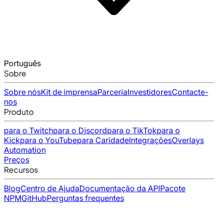
Português
Sobre
Sobre nós
Kit de imprensa
Parceria
Investidores
Contacte-
nos
Produto
para o Twitch
para o Discord
para o TikTok
para o
Kick
para o YouTube
para Caridade
Integrações
Overlays
Automation
Preços
Recursos
Blog
Centro de Ajuda
Documentação da API
Pacote
NPM
GitHub
Perguntas frequentes