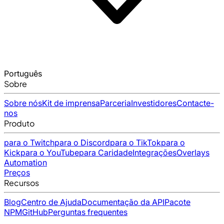
Português
Sobre
Sobre nós
Kit de imprensa
Parceria
Investidores
Contacte-
nos
Produto
para o Twitch
para o Discord
para o TikTok
para o
Kick
para o YouTube
para Caridade
Integrações
Overlays
Automation
Preços
Recursos
Blog
Centro de Ajuda
Documentação da API
Pacote
NPM
GitHub
Perguntas frequentes