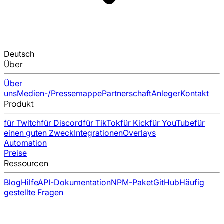
Deutsch
Über
Über
uns
Medien-/Pressemappe
Partnerschaft
Anleger
Kontakt
Produkt
für Twitch
für Discord
für TikTok
für Kick
für YouTube
für
einen guten Zweck
Integrationen
Overlays
Automation
Preise
Ressourcen
Blog
Hilfe
API-Dokumentation
NPM-Paket
GitHub
Häufig
gestellte Fragen